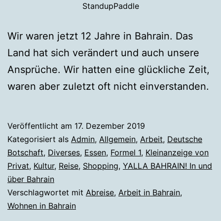
StandupPaddle
Wir waren jetzt 12 Jahre in Bahrain. Das
Land hat sich verändert und auch unsere
Ansprüche. Wir hatten eine glückliche Zeit,
waren aber zuletzt oft nicht einverstanden.
Veröffentlicht am
17. Dezember 2019
Kategorisiert als
Admin
,
Allgemein
,
Arbeit
,
Deutsche
Botschaft
,
Diverses
,
Essen
,
Formel 1
,
Kleinanzeige von
Privat
,
Kultur
,
Reise
,
Shopping
,
YALLA BAHRAIN! In und
über Bahrain
Verschlagwortet mit
Abreise
,
Arbeit in Bahrain
,
Wohnen in Bahrain