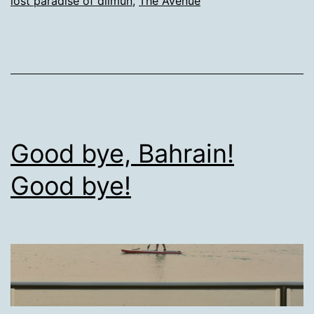
lost paradise of dilmun
,
The Avenue
Good bye, Bahrain!
Good bye!