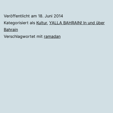
28.
Juni
Veröffentlicht am
18. Juni 2014
beginnt
Kategorisiert als
Kultur
,
YALLA BAHRAIN! In und über
der
Bahrain
Verschlagwortet mit
ramadan
Ramadan