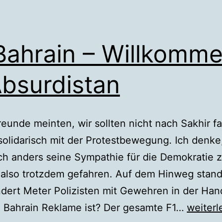
Bahrain – Willkomm
Absurdistan
reunde meinten, wir sollten nicht nach Sakhir f
olidarisch mit der Protestbewegung. Ich denk
h anders seine Sympathie für die Demokratie z
 also trotzdem gefahren. Auf dem Hinweg stand
dert Meter Polizisten mit Gewehren in der Han
F1
e Bahrain Reklame ist? Der gesamte F1…
weiterl