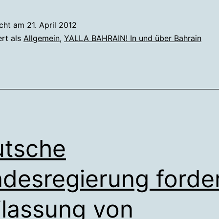
Bahrain
–
icht am
21. April 2012
Willko
ert als
Allgemein
,
YALLA BAHRAIN! In und über Bahrain
in
Absurdi
tsche
desregierung forde
ilassung von