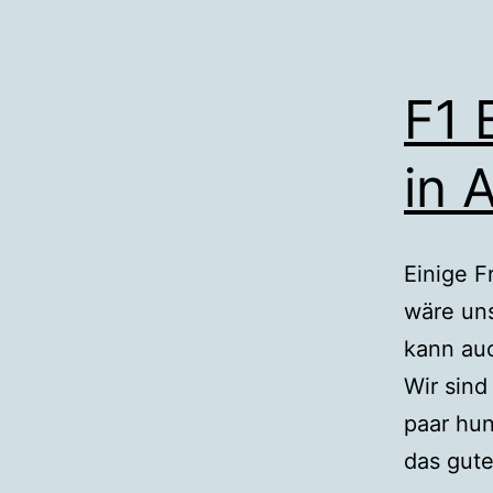
F1 
in 
Einige F
wäre uns
kann auc
Wir sind
paar hun
das gut