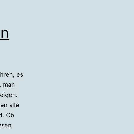
en
ahren, es
e, man
eigen.
en alle
d. Ob
esen