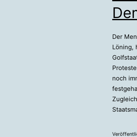
Dem
Der Men
Löning, 
Golfstaa
Proteste
noch im
festgeha
Zugleich
Staatsm
Veröffentl