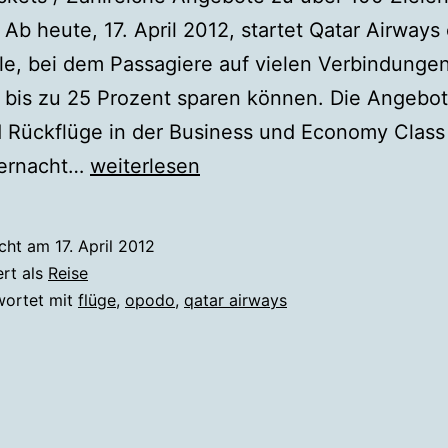
 Ab heute, 17. April 2012, startet Qatar Airways
e, bei dem Passagiere auf vielen Verbindunge
 bis zu 25 Prozent sparen können. Die Angebot
 Rückflüge in der Business und Economy Class
3-
ternacht…
weiterlesen
Tage-
Sale
icht am
17. April 2012
bei
ert als
Reise
Qatar
wortet mit
flüge
,
opodo
,
qatar airways
Airways