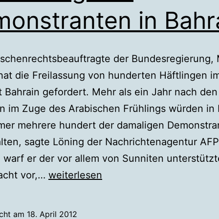
onstranten in Bahr
schenrechtsbeauftragte der Bundesregierung,
hat die Freilassung von hunderten Häftlingen i
t Bahrain gefordert. Mehr als ein Jahr nach den
n im Zuge des Arabischen Frühlings würden in 
mer mehrere hundert der damaligen Demonstra
lten, sagte Löning der Nachrichtenagentur AFP
 warf er der vor allem von Sunniten unterstütz
Deutsche
acht vor,…
weiterlesen
Bundesregierung
fordert
icht am
18. April 2012