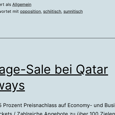
Freilassung
ert als
Allgemein
von
wortet mit
opposition
,
schiitisch
,
sunnitisch
Demonstranten
in
Bahrain
age-Sale bei Qatar
ways
5 Prozent Preisnachlass auf Economy- und Bus
ckets / Zahlreiche Angebote zu über 100 Ziele