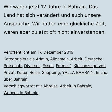
Wir waren jetzt 12 Jahre in Bahrain. Das
Land hat sich verändert und auch unsere
Ansprüche. Wir hatten eine glückliche Zeit,
waren aber zuletzt oft nicht einverstanden.
Veröffentlicht am
17. Dezember 2019
Kategorisiert als
Admin
,
Allgemein
,
Arbeit
,
Deutsche
Botschaft
,
Diverses
,
Essen
,
Formel 1
,
Kleinanzeige von
Privat
,
Kultur
,
Reise
,
Shopping
,
YALLA BAHRAIN! In und
über Bahrain
Verschlagwortet mit
Abreise
,
Arbeit in Bahrain
,
Wohnen in Bahrain