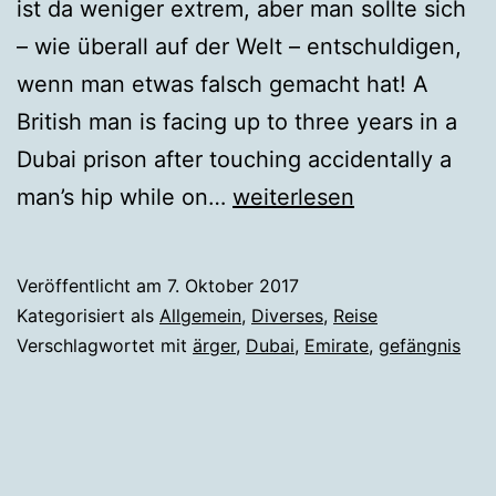
ist da weniger extrem, aber man sollte sich
– wie überall auf der Welt – entschuldigen,
wenn man etwas falsch gemacht hat! A
British man is facing up to three years in a
Dubai prison after touching accidentally a
Urlaub
man’s hip while on…
weiterlesen
in
den
Veröffentlicht am
7. Oktober 2017
Emiraten
Kategorisiert als
Allgemein
,
Diverses
,
Reise
ist
Verschlagwortet mit
ärger
,
Dubai
,
Emirate
,
gefängnis
nicht
ungefährlich!