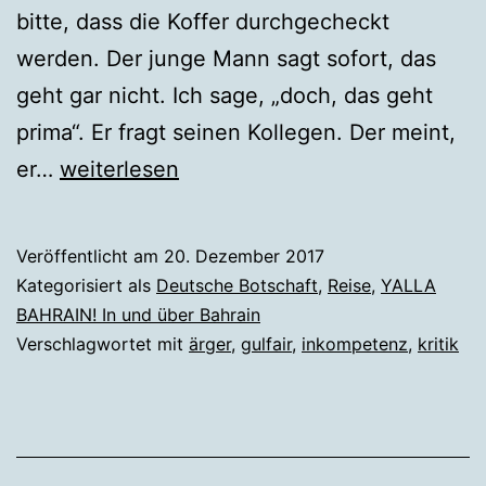
bitte, dass die Koffer durchgecheckt
werden. Der junge Mann sagt sofort, das
geht gar nicht. Ich sage, „doch, das geht
prima“. Er fragt seinen Kollegen. Der meint,
Inkompetenz
er…
weiterlesen
bei
der
Veröffentlicht am
20. Dezember 2017
Gulfair
Kategorisiert als
Deutsche Botschaft
,
Reise
,
YALLA
BAHRAIN! In und über Bahrain
Verschlagwortet mit
ärger
,
gulfair
,
inkompetenz
,
kritik