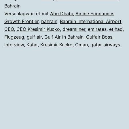
im
Bahrain
Verschlagwortet mit
Abu Dhabi
,
Airline Economics
Interview
Growth Frontier
,
bahrain
,
Bahrain International Airport
,
CEO
,
CEO Kresimir Kucko
,
dreamliner
,
emirates
,
etihad
,
Flugzeug
,
gulf air
,
Gulf Air in Bahrain
,
Gulfair Boss
,
Interview
,
Katar
,
Kresimir Kucko
,
Oman
,
qatar airways