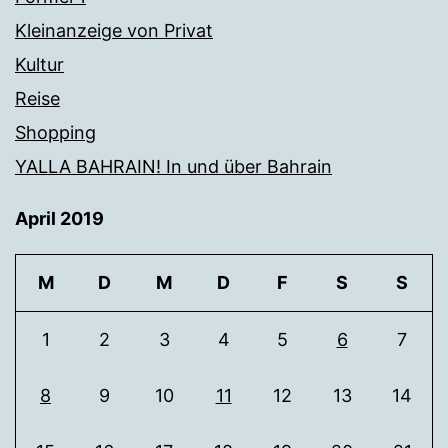
Kleinanzeige von Privat
Kultur
Reise
Shopping
YALLA BAHRAIN! In und über Bahrain
April 2019
M
D
M
D
F
S
S
1
2
3
4
5
6
7
8
9
10
11
12
13
14