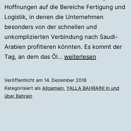
Hoffnungen auf die Bereiche Fertigung und
Logistik, in denen die Unternehmen
besonders von der schnellen und
unkomplizierten Verbindung nach Saudi-
Arabien profitieren könnten. Es kommt der
Bahrain
Tag, an dem das Öl…
weiterlesen
–
der
Veröffentlicht am
14. Dezember 2016
schnellste
Kategorisiert als
Allgemein
,
YALLA BAHRAIN! In und
Weg
über Bahrain
nach
Saudi-
Arabien