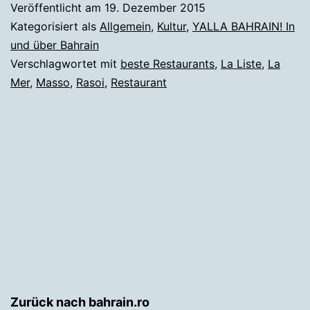
Veröffentlicht am
19. Dezember 2015
der
Kategorisiert als
Allgemein
,
Kultur
,
YALLA BAHRAIN! In
Top
und über Bahrain
Verschlagwortet mit
beste Restaurants
,
La Liste
,
La
1000
Mer
,
Masso
,
Rasoi
,
Restaurant
Restaurants
der
Welt
Zurück nach bahrain.ro