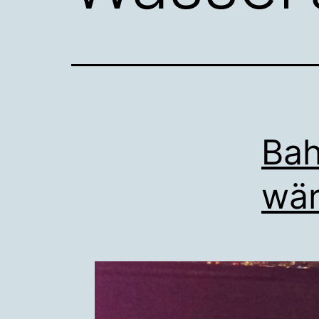
Bah
wä