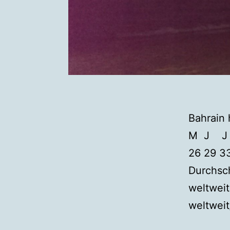
Bahrain
M J J A
26 29 33
Durchsc
weltweit
weltwei