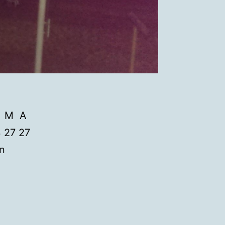
 F M A
 27 27
en