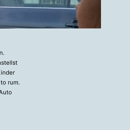
n.
tellst
Kinder
uto rum.
 Auto