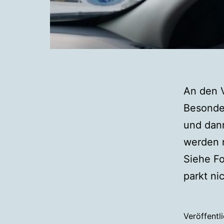
An den V
Besonde
und dann
werden n
Siehe Fo
parkt ni
Veröffentl