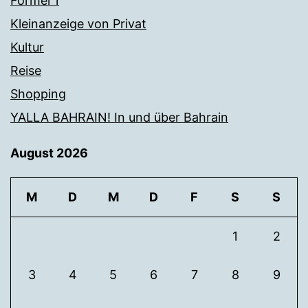
Formel 1
Kleinanzeige von Privat
Kultur
Reise
Shopping
YALLA BAHRAIN! In und über Bahrain
August 2026
M
D
M
D
F
S
S
1
2
3
4
5
6
7
8
9