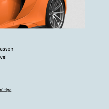
lassen,
ewal
ültige