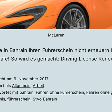
McLaren
 in Bahrain Ihren Führerschein nicht erneuern 
rafe! So wird es gemacht: Driving License Ren
icht am
9. November 2017
ert als
Allgemein
,
Arbeit
wortet mit
bahrain
,
Fahren ohne Führerschein
,
Fahren ohne g
nis
,
führerschein
,
StVo Bahrain