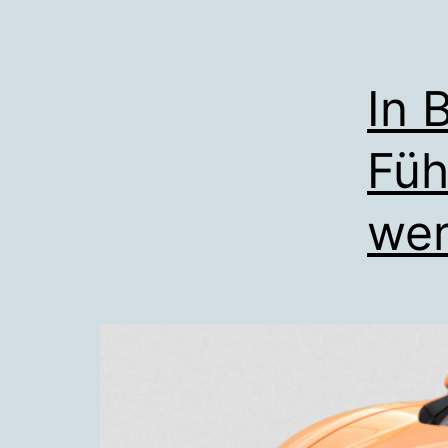
In 
Füh
we