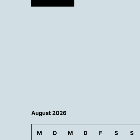
August 2026
M
D
M
D
F
S
S