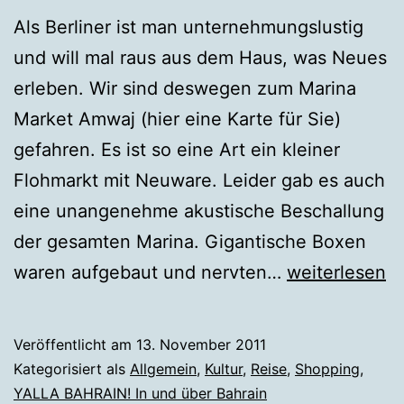
Als Berliner ist man unternehmungslustig
und will mal raus aus dem Haus, was Neues
erleben. Wir sind deswegen zum Marina
Market Amwaj (hier eine Karte für Sie)
gefahren. Es ist so eine Art ein kleiner
Flohmarkt mit Neuware. Leider gab es auch
eine unangenehme akustische Beschallung
der gesamten Marina. Gigantische Boxen
Marina
waren aufgebaut und nervten…
weiterlesen
Market,
Amwaj
Veröffentlicht am
13. November 2011
Island,
Kategorisiert als
Allgemein
,
Kultur
,
Reise
,
Shopping
,
Bahrain
YALLA BAHRAIN! In und über Bahrain