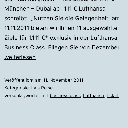
München – Dubai ab 1111 € Lufthansa
schreibt: „Nutzen Sie die Gelegenheit: am
11.11.2011 bieten wir Ihnen 11 ausgewählte
Ziele für 1.111 €* exklusiv in der Lufthansa
Business Class. Fliegen Sie von Dezember…
Lufthansa
weiterlesen
Business
Class
Veröffentlicht am
11. November 2011
Ticket
Kategorisiert als
Reise
1111
Verschlagwortet mit
business class
,
llufthansa
,
ticket
Euro