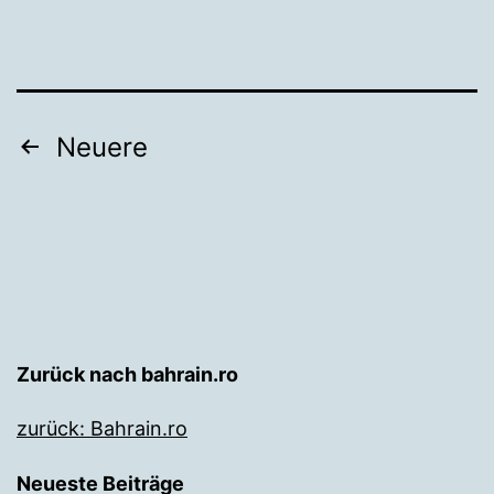
Seitennummerierung
Neuere
der
Beiträge
Zurück nach bahrain.ro
zurück: Bahrain.ro
Neueste Beiträge