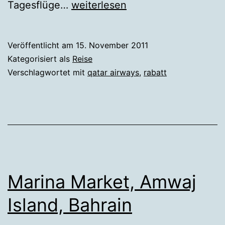
Rabatt
Tagesflüge…
weiterlesen
bei
Qatar
Veröffentlicht am
15. November 2011
Airways
Kategorisiert als
Reise
Verschlagwortet mit
qatar airways
,
rabatt
Marina Market, Amwaj
Island, Bahrain