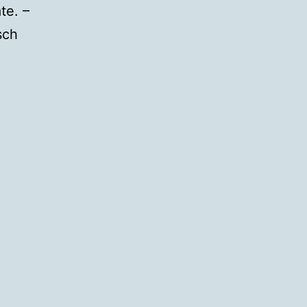
te. –
sch