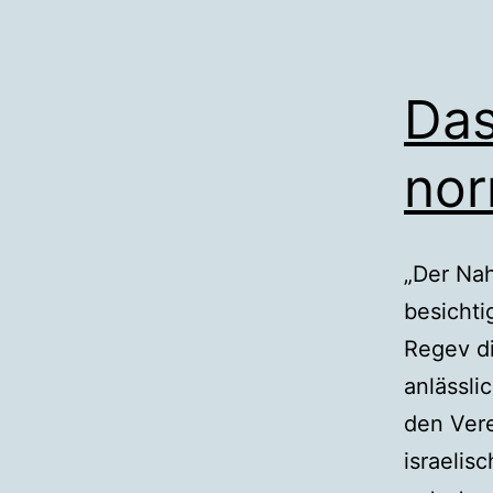
Das
nor
„Der Nah
besichti
Regev di
anlässli
den Vere
israelis