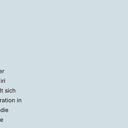
er
iri
t sich
ation in
 die
ge