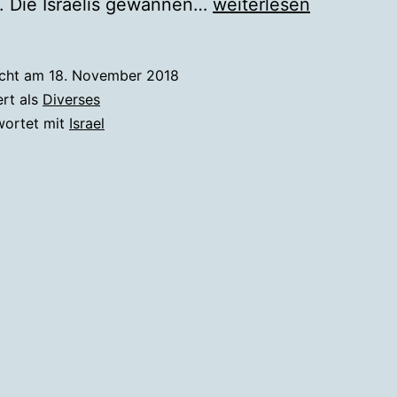
Das
. Die Israelis gewannen…
weiterlesen
Verhältnis
zu
icht am
18. November 2018
Israel
ert als
Diverses
normalisiert
wortet mit
Israel
sich