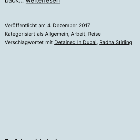
back…
weiterlesen
nur
Emirate
Veröffentlicht am
4. Dezember 2017
–
Kategorisiert als
Allgemein
,
Arbeit
,
Reise
die
Verschlagwortet mit
Detained In Dubai
,
Radha Stirling
Welt
der
Ungerechtigkeit