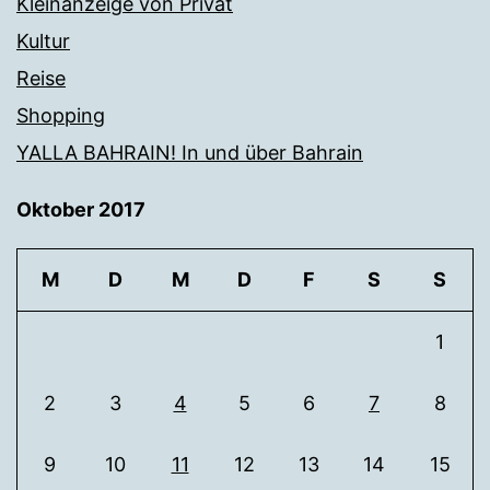
Kleinanzeige von Privat
Kultur
Reise
Shopping
YALLA BAHRAIN! In und über Bahrain
Oktober 2017
M
D
M
D
F
S
S
1
2
3
4
5
6
7
8
9
10
11
12
13
14
15