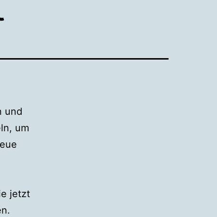
t
n und
eln, um
neue
e jetzt
en.