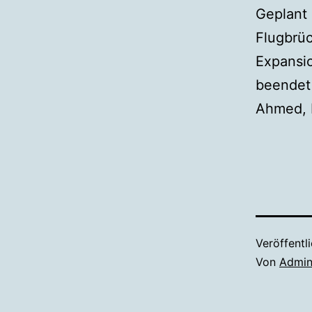
Geplant 
Flugbrüc
Expansio
beendet 
Ahmed, M
Veröffentl
Von
Admi