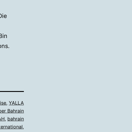
Die
Bin
ons.
ise
,
YALLA
ber Bahrain
AH
,
bahrain
ternational
,