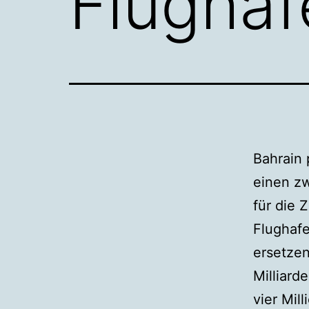
Flughaf
Bahrain 
einen zw
für die 
Flughafe
ersetze
Milliard
vier Mil