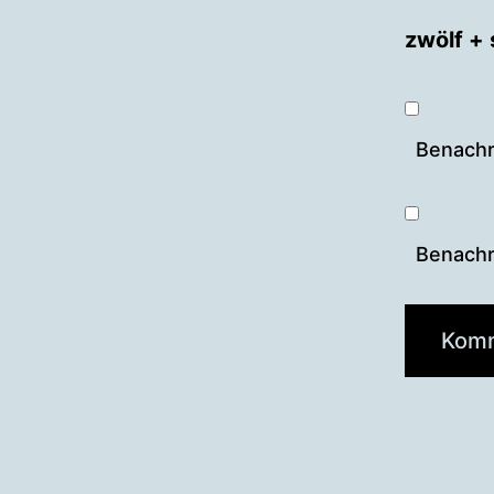
zwölf +
Benachr
Benachri