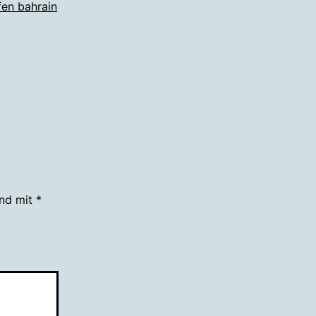
fen bahrain
ind mit
*