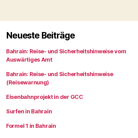
A
l
t
e
r
Neueste Beiträge
n
a
Bahrain: Reise- und Sicherheitshinweise vom
t
i
Auswärtiges Amt
v
e
Bahrain: Reise- und Sicherheitshinweise
:
(Reisewarnung)
Eisenbahnprojekt in der GCC
Surfen in Bahrain
Formel 1 in Bahrain