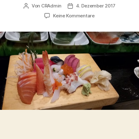
Von
CRAdmin
4. Dezember 2017
Beitragsautor
Veröffentlichungsdatum
zu
Keine Kommentare
Endlich:
Essbares
Sushi
in
Bahrain