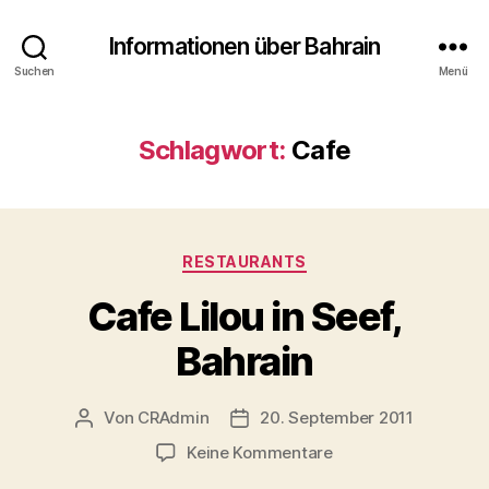
Informationen über Bahrain
Suchen
Menü
Schlagwort:
Cafe
Kategorien
RESTAURANTS
Cafe Lilou in Seef,
Bahrain
Von
CRAdmin
20. September 2011
Beitragsautor
Veröffentlichungsdatum
zu
Keine Kommentare
Cafe