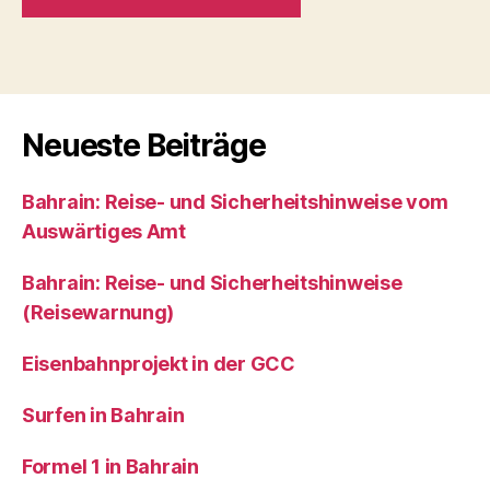
A
l
t
e
r
Neueste Beiträge
n
a
Bahrain: Reise- und Sicherheitshinweise vom
t
i
Auswärtiges Amt
v
e
Bahrain: Reise- und Sicherheitshinweise
:
(Reisewarnung)
Eisenbahnprojekt in der GCC
Surfen in Bahrain
Formel 1 in Bahrain