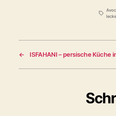
Avoc
Schlagwö
lecke
←
ISFAHANI – persische Küche i
Schr