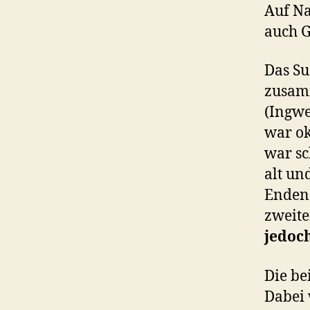
Auf Na
auch G
Das Su
zusamm
(Ingwe
war ok
war sc
alt un
Enden 
zweite
jedoc
Die be
Dabei 