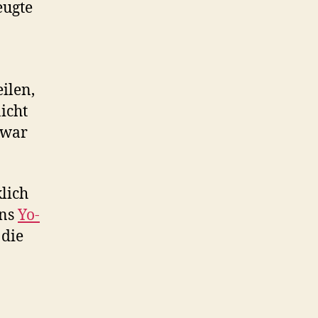
eugte
ilen,
icht
 war
lich
ins
Yo-
 die