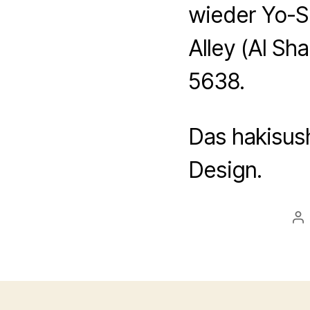
wieder Yo-Su
Alley (Al Sh
5638.
Das hakisush
Design.
Be