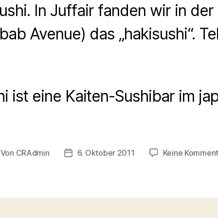
shi. In Juffair fanden wir in de
abab Avenue) das „hakisushi“. Tel
i ist eine Kaiten-Sushibar im j
Von
CRAdmin
6. Oktober 2011
Keine Komment
itragsautor
Veröffentlichungsdatum