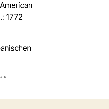
r American
.: 1772
apanischen
zu
are
HakiSushi
Bar,
Juffair