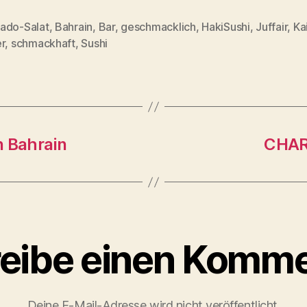
ado-Salat
,
Bahrain
,
Bar
,
geschmacklich
,
HakiSushi
,
Juffair
,
Ka
rter
r
,
schmackhaft
,
Sushi
n Bahrain
CHARC
eibe einen Komme
Deine E-Mail-Adresse wird nicht veröffentlicht.