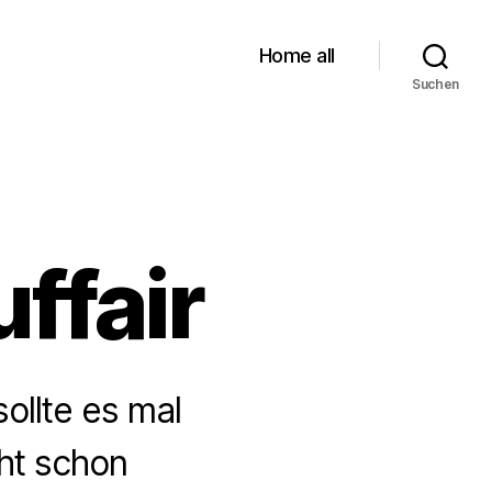
Home all
Suchen
ffair
ollte es mal
ht schon