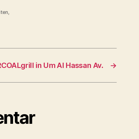
iten
,
OALgrill in Um Al Hassan Av.
→
ntar