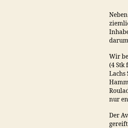
Nebena
ziemli
Inhabe
darum,
Wir be
(4 Stk
Lachs 
Hammou
Roulad
nur en
Der Av
gereif