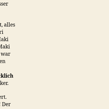
sser
, alles
ri
Maki
Maki
t war
den
klich
ker.
rt.
! Der