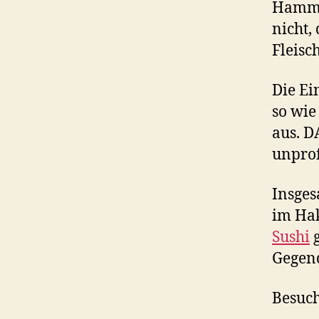
Hammou
nicht,
Fleisc
Die E
so wie
aus. D
unprof
Insges
im Hak
Sushi
g
Gegend
Besuch