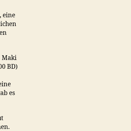
 eine
eichen
ten
a Maki
200 BD)
eine
gab es
ut
hen.