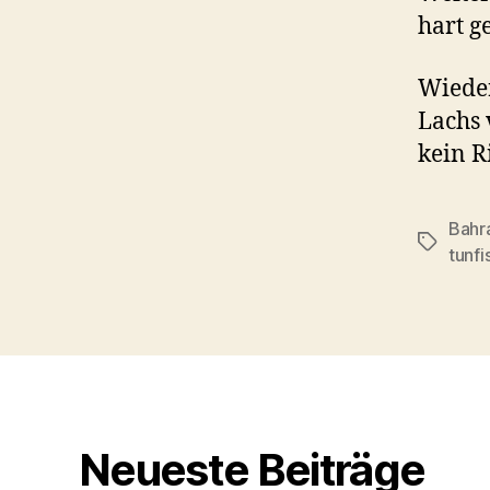
hart g
Wieder
Lachs 
kein R
Bahr
Schlagwö
tunfi
Neueste Beiträge