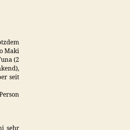
otzdem
do Maki
Tuna (2
kend),
er seit
Person
mi sehr