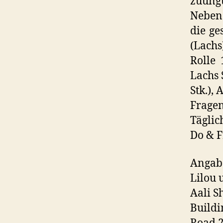
zuungu
Neben 
die ge
(Lachs
Rolle 
Lachs 
Stk.),
Fragen
Täglic
Do & F
Angabe
Lilou 
Aali 
Buildi