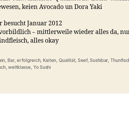
ewesen, keien Avocado un Dora Yaki
 besucht Januar 2012
vorbildlich – mittlerweile wieder alles da, nu
indfleisch, alles okay
ain
,
Bar
,
erfolgreich
,
Kaiten
,
Qualität
,
Seef
,
Sushibar
,
Thunfisc
rter
sch
,
weltklasse
,
Yo Sushi