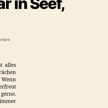
r in Seef,
zu
ntare
Yo
Sushi:
Kaiten
Sushi
t alles
Bar
prächen
in
t. Wenn
Seef,
Bahrain
erfreut
 gerne.
, immer