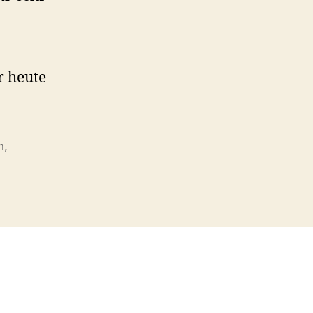
r heute
h
,