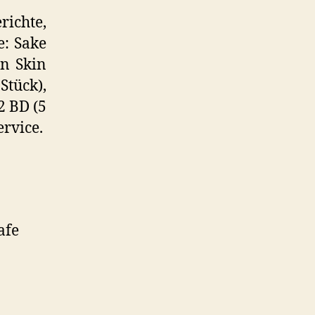
richte,
e: Sake
on Skin
Stück),
2 BD (5
ervice.
afe