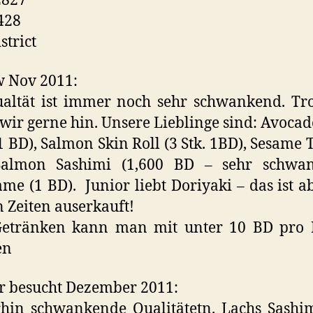
2827
428
strict
w Nov 2011:
ualtät ist immer noch sehr schwankend. Tr
wir gerne hin. Unsere Lieblinge sind: Avoca
 1 BD), Salmon Skin Roll (3 Stk. 1BD), Sesame 
Salmon Sashimi (1,600 BD – sehr schwan
e (1 BD). Junior liebt Doriyaki – das ist ab
 Zeiten auserkauft!
 Getränken kann man mit unter 10 BD pro 
en
r besucht Dezember 2011:
hin schwankende Qualitätetn. Lachs Sashi