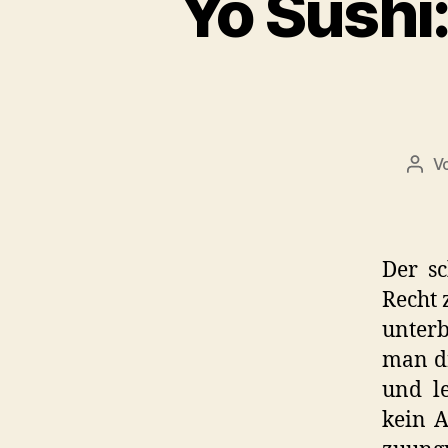
Yo Sushi:
V
Beit
Der sc
Recht 
unterb
man dr
und le
kein A