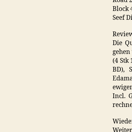
Road 
Block 
Seef Di
Revie
Die Q
gehen 
(4 Stk
BD), 
Edamam
ewigen
Incl.
rechn
Wiede
Weiter