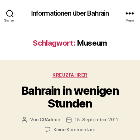
Informationen über Bahrain
Suchen
Menü
Schlagwort:
Museum
Kategorien
KREUZFAHRER
Bahrain in wenigen
Stunden
Von
CRAdmin
15. September 2011
Beitragsautor
Veröffentlichungsdatum
zu
Keine Kommentare
Bahrain