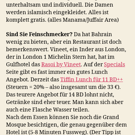
unterhaltsam und individuell. Die Damen
werden islamisch eingekleidet. Alles ist
komplett gratis. (alles Manama/Juffair Area)
Sind Sie Feinschmecker?
Da hat Bahrain
wenig zu bieten, aber ein Restaurant ist doch
bemerkenswert. Vineet, ein Inder aus London,
der in London 1 Michelin Stern hat, hat im
Gulfhotel das
Rasoi by Vineet
. Auf der
Specials
Seite gibt es fast immer ein gutes Lunch
Angebot. Derzeit das
Tiffin Lunch für 11 BD++
(Steuern = 20% – also insgesamt um die 33 €).
Das teurere Angebot für 14 BD lohnt nicht,
Getränke sind eher teuer. Man kann sich aber
auch eine Flasche Wasser teilen.
Nach dem Essen können Sie noch die Grand
Mosque besichtigen, die genau gegenüber dem
Hotel ist (5-8 Minuten Fussweg). (Der Tipp ist