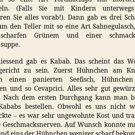
eln. (Falls Sie mit Kindern unterwegs
ren Sie alles vorab!). Dann gab es drei Sc
m den Teller mit so eine Art Sahnegulasch
scharfen Grünem und einer schmack
suppe.
liessend gab es Kabab. Das scheint das Wo
gericht zu sein. Zuerst Hühnchen am Kn
h einen panierten Seefisch, Hühnche
n und so Cevapcici. Alles sehr gut gewürz
f. Nach dem ersten Durchgang kann man be
 Kababs bestellen. Obwohl es uns nicht wi
kte – es war sehr ungewohnte Kost und tra
e Geschmacksnerven. Auf Wunsch konnte m
und eins der Hühnchen weniger scharf beko