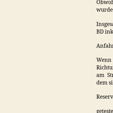
Obwohl
wurde 
Insges
BD ink
Anfahr
Wenn 
Richtu
am St
dem si
Reserv
getest