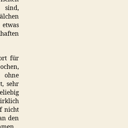
 sind,
hälchen
, etwas
haften
rt für
ochen,
n ohne
t, sehr
liebig
rklich
f nicht
an den
mmen.