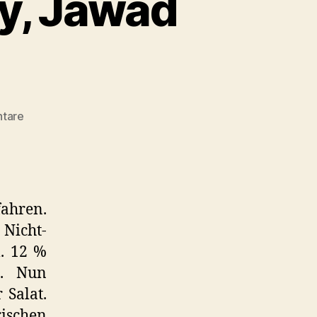
y, Jawad
zu
tare
The
Great
Kabab
Factory,
Jawad
fahren.
Dome
 Nicht-
l. 12 %
h. Nun
 Salat.
ischen