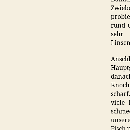
Zwieb
probie
rund u
sehr 
Linsen
Ansch
Haupt
danac
Knoche
schar
viele
schmec
unser
Fisch 