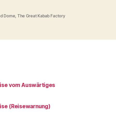
ad Dome
,
The Great Kabab Factory
rter
eise vom Auswärtiges
eise (Reisewarnung)