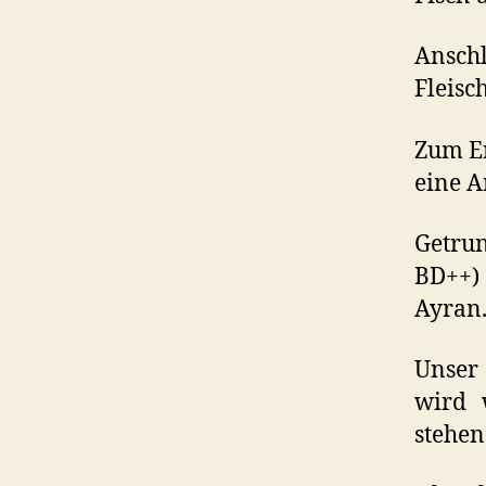
Ansch
Fleisch
Zum En
eine A
Getru
BD++) 
Ayran
Unser 
wird 
stehen