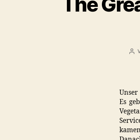
The Gre
Bei
Unser 
Es geb
Vegeta
Servi
kamen 
Danac