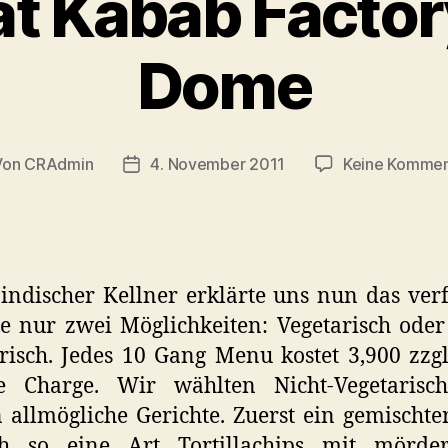
at Kabab Factor
Dome
Von
CRAdmin
4. November 2011
Keine Kommen
tragsautor
Veröffentlichungsdatum
indischer Kellner erklärte uns nun das ver
e nur zwei Möglichkeiten: Vegetarisch oder
risch. Jedes 10 Gang Menu kostet 3,900 zzg
ce Charge. Wir wählten Nicht-Vegetarisc
allmögliche Gerichte. Zuerst ein gemischter
h so eine Art Tortillachips mit mörder