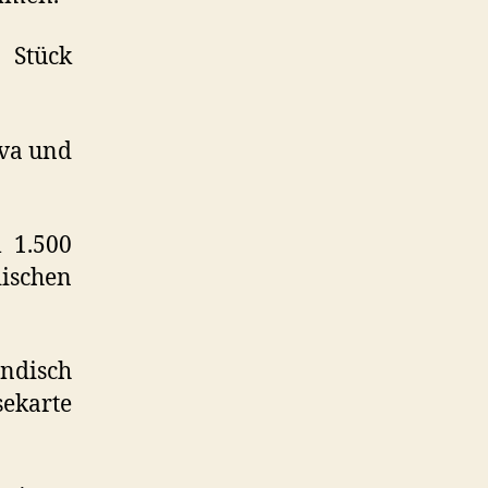
 Stück
lva und
 1.500
dischen
Indisch
ekarte