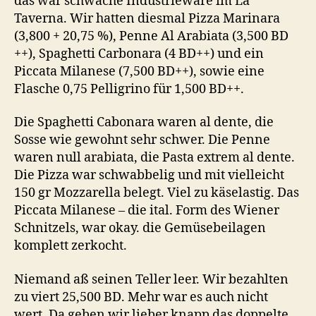
das war schwache Industrieware im La
Taverna. Wir hatten diesmal Pizza Marinara
(3,800 + 20,75 %), Penne Al Arabiata (3,500 BD
++), Spaghetti Carbonara (4 BD++) und ein
Piccata Milanese (7,500 BD++), sowie eine
Flasche 0,75 Pelligrino für 1,500 BD++.
Die Spaghetti Cabonara waren al dente, die
Sosse wie gewohnt sehr schwer. Die Penne
waren null arabiata, die Pasta extrem al dente.
Die Pizza war schwabbelig und mit vielleicht
150 gr Mozzarella belegt. Viel zu käselastig. Das
Piccata Milanese – die ital. Form des Wiener
Schnitzels, war okay. die Gemüsebeilagen
komplett zerkocht.
Niemand aß seinen Teller leer. Wir bezahlten
zu viert 25,500 BD. Mehr war es auch nicht
wert. Da geben wir lieber knapp das doppelte