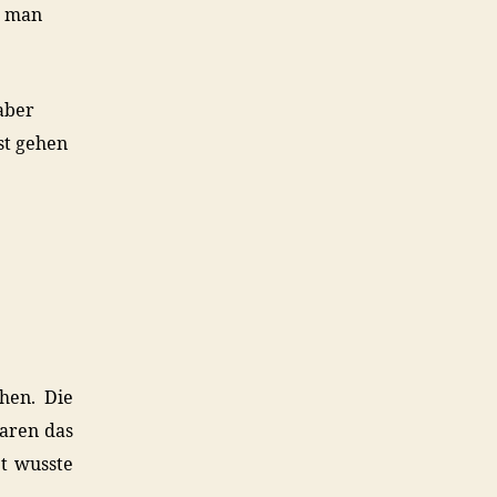
d man
aber
st gehen
chen. Die
waren das
t wusste