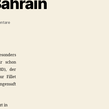
Bahrain
zu
ntare
Theran
Grill,
Al
Daih,
Bahrain
sonders
ir schon
BD), der
r Fillet
ngensaft
zt in