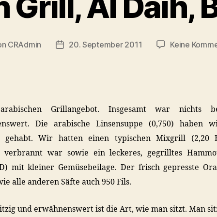
 Grill, Al Daih, 
on
CRAdmin
20. September 2011
Keine Komme
ragsautor
Veröffentlichungsdatum
arabischen Grillangebot. Insgesamt war nichts be
nswert. Die arabische Linsensuppe (0,750) haben w
r gehabt. Wir hatten einen typischen Mixgrill (2,20 
h verbrannt war sowie ein leckeres, gegrilltes Hammou
BD) mit kleiner Gemüsebeilage. Der frisch gepresste Ora
wie alle anderen Säfte auch 950 Fils.
itzig und erwähnenswert ist die Art, wie man sitzt. Man sit