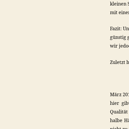
kleinen 
mit eine
Fazit: U
günstig 
wir jedo
Zuletzt 
März 201
hier gib
Qualität
halbe H