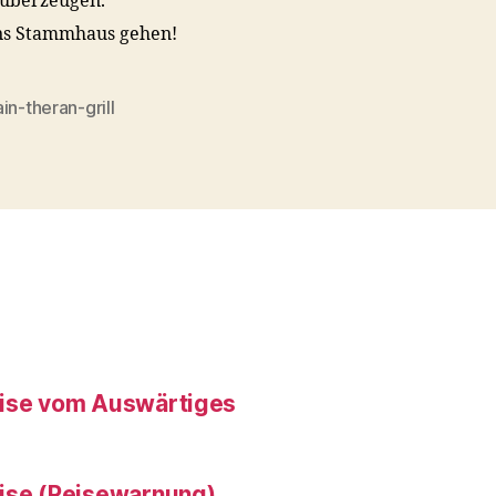
 überzeugen.
ins Stammhaus gehen!
in-theran-grill
rter
eise vom Auswärtiges
eise (Reisewarnung)