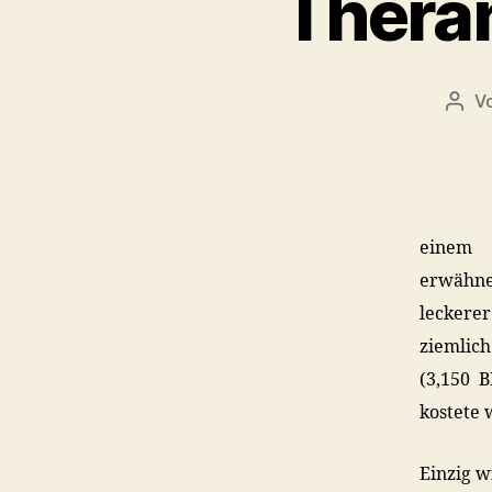
Theran
V
Beit
einem 
erwähne
leckere
ziemlic
(3,150 
kostete 
Einzig w