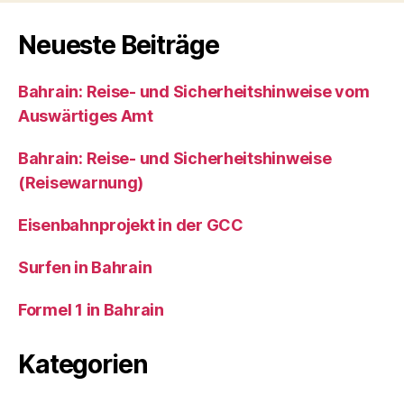
t
e
r
Neueste Beiträge
n
a
Bahrain: Reise- und Sicherheitshinweise vom
t
i
Auswärtiges Amt
v
e
Bahrain: Reise- und Sicherheitshinweise
:
(Reisewarnung)
Eisenbahnprojekt in der GCC
Surfen in Bahrain
Formel 1 in Bahrain
Kategorien