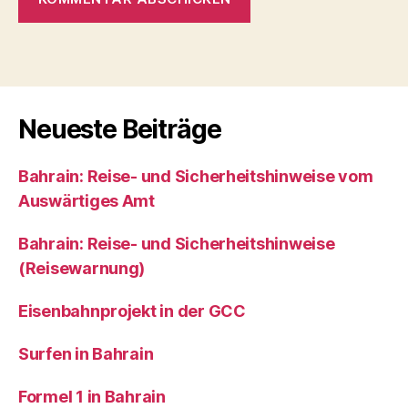
A
l
t
e
r
Neueste Beiträge
n
a
Bahrain: Reise- und Sicherheitshinweise vom
t
i
Auswärtiges Amt
v
e
Bahrain: Reise- und Sicherheitshinweise
:
(Reisewarnung)
Eisenbahnprojekt in der GCC
Surfen in Bahrain
Formel 1 in Bahrain