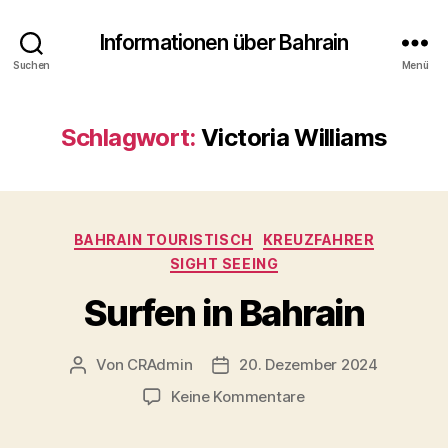
Informationen über Bahrain
Suchen
Menü
Schlagwort:
Victoria Williams
Kategorien
BAHRAIN TOURISTISCH
KREUZFAHRER
SIGHT SEEING
Surfen in Bahrain
Von
CRAdmin
20. Dezember 2024
Beitragsautor
Veröffentlichungsdatum
zu
Keine Kommentare
Surfen
in