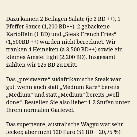
Meat
Company,
Adliya,
Dazu kamen 2 Beilagen Salate (je 2 BD ++), 1
Bahrain
Pfeffer Sauce (1,200 BD++). 2 gebackene
Kartoffeln (1 BD) und „Steak French Fries“
(1,500BD ++) wurden nicht berechnet. Wir
tranken 4 Heineken (a 3,500 BD++) sowie ein
kleines Amstel light (2,200 BD). Insgesamt
zahlten wir 125 BD zu Dritt.
Das „preiswerte“ südafrikanische Steak war
gut, wenn auch statt „Medium Rare“ bereits
„Medium“ und statt „Medium“ bereits „well
done“. Bestellen Sie also lieber 1-2 Stufen unter
Ihrem normalen Garlevel.
Das superteure, australische Wagyu war sehr
lecker, aber nicht 120 Euro (51 BD + 20,75 %)