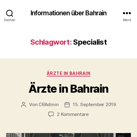
Informationen über Bahrain
Suchen
Menü
Schlagwort:
Specialist
Kategorien
ÄRZTE IN BAHRAIN
Ärzte in Bahrain
Von
CRAdmin
15. September 2019
Beitragsautor
Veröffentlichungsdatum
zu
2 Kommentare
Ärzte
in
Bahrain