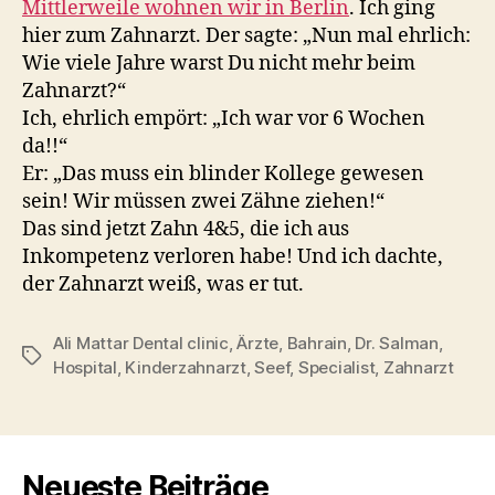
Mittlerweile wohnen wir in Berlin
. Ich ging
hier zum Zahnarzt. Der sagte: „Nun mal ehrlich:
Wie viele Jahre warst Du nicht mehr beim
Zahnarzt?“
Ich, ehrlich empört: „Ich war vor 6 Wochen
da!!“
Er: „Das muss ein blinder Kollege gewesen
sein! Wir müssen zwei Zähne ziehen!“
Das sind jetzt Zahn 4&5, die ich aus
Inkompetenz verloren habe! Und ich dachte,
der Zahnarzt weiß, was er tut.
Ali Mattar Dental clinic
,
Ärzte
,
Bahrain
,
Dr. Salman
,
Schlagwörter
Hospital
,
Kinderzahnarzt
,
Seef
,
Specialist
,
Zahnarzt
Neueste Beiträge