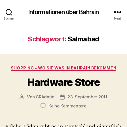
Informationen über Bahrain
Suchen
Menü
Schlagwort:
Salmabad
Kategorien
SHOPPING - WO SIE WAS IN BAHRAIN BEKOMMEN
Hardware Store
Von
CRAdmin
23. September 2011
Beitragsautor
Veröffentlichungsdatum
zu
Keine Kommentare
Hardware
Store
Solche Läden gibt es in Deutschland eigentlich