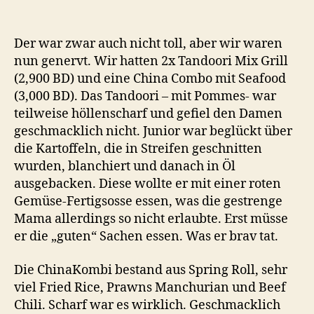
in
Um
Al
Der war zwar auch nicht toll, aber wir waren
Hassan
nun genervt. Wir hatten 2x Tandoori Mix Grill
Av.
(2,900 BD) und eine China Combo mit Seafood
(3,000 BD). Das Tandoori – mit Pommes- war
teilweise höllenscharf und gefiel den Damen
geschmacklich nicht. Junior war beglückt über
die Kartoffeln, die in Streifen geschnitten
wurden, blanchiert und danach in Öl
ausgebacken. Diese wollte er mit einer roten
Gemüse-Fertigsosse essen, was die gestrenge
Mama allerdings so nicht erlaubte. Erst müsse
er die „guten“ Sachen essen. Was er brav tat.
Die ChinaKombi bestand aus Spring Roll, sehr
viel Fried Rice, Prawns Manchurian und Beef
Chili. Scharf war es wirklich. Geschmacklich