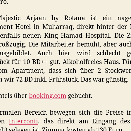
ro.
ajestic Arjaan by Rotana ist ein nage
ent Hotel in Muharraq, direkt hinter der
enfalls neuen King Hamad Hospital. Die 
roßzügig. Die Mitarbeiter bemüht, aber auc
usgebildet. Auch hier wird schlecht ge
ück für 10 BD++ gut. Alkoholfreies Haus. Fü
om Apartment, dass sich über 2 Stockwer
n wir 72 BD inkl. Frühstück. Das war günstig.
otels über
booking.com
gebucht.
rmalen Bereich bewegen sich die Preise i
nen
Interconti
, das direkt am Eingang des
adt) gelegen ist. Zimmer kosten ab 130 Euro.