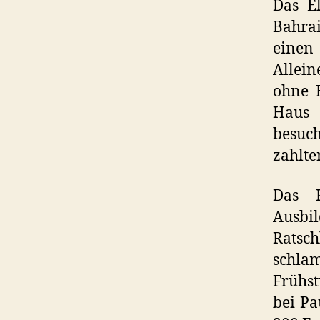
Das E
Bahra
einen
Allein
ohne B
Haus 
besuc
zahlte
Das K
Ausbi
Ratsch
schlam
Frühst
bei Pa