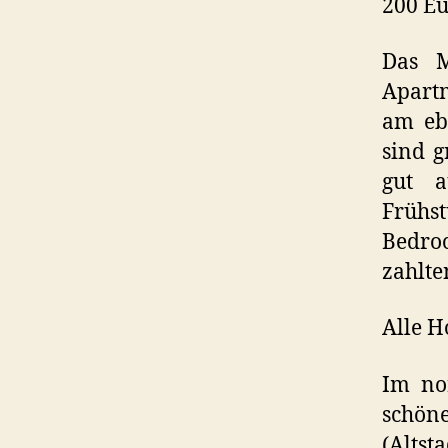
200 Eu
Das M
Apartm
am eb
sind g
gut a
Frühst
Bedro
zahlte
Alle H
Im no
schö
(Altst