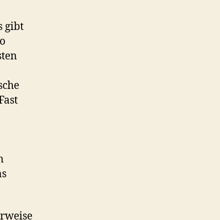
s gibt
ro
sten
sche
Fast
n
as
erweise