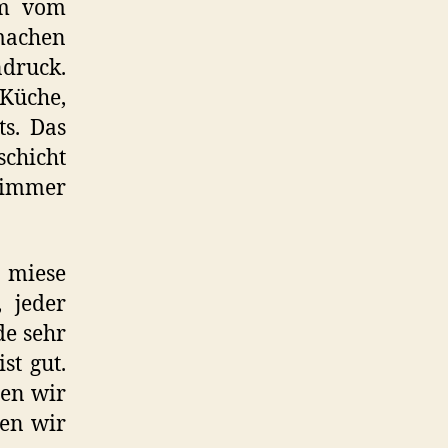
 m vom
machen
druck.
 Küche,
ts. Das
chicht
Zimmer
 miese
 jeder
de sehr
st gut.
ßen wir
ten wir