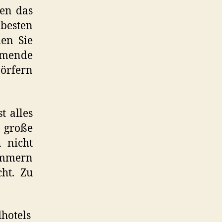
ten das
 besten
len Sie
ehmende
Dörfern
t alles
s große
 nicht
zimmern
ht. Zu
dhotels