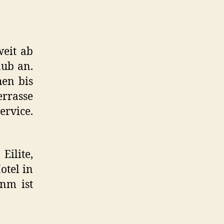
weit ab
aub an.
en bis
errasse
ervice.
ilite,
otel in
nm ist