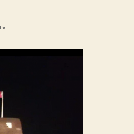
zu
tar
Hotels