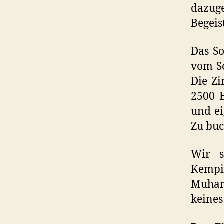
dazug
Begeis
Das So
vom Sc
Die Z
2500 E
und ei
Zu bu
Wir s
Kempin
Muhar
keines