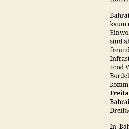
Bahrai
kaum e
Einwoh
sind a
freund
Infras
Food V
Bordel
komme
Freita
Bahrai
Dreifa
In Bah