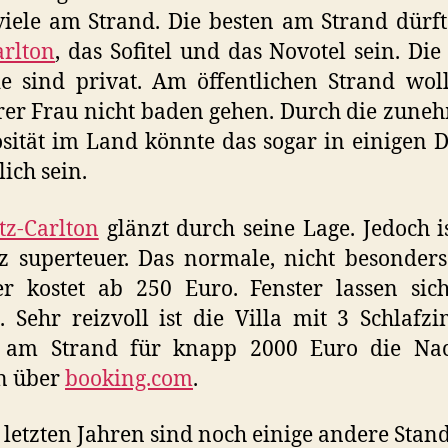
viele am Strand. Die besten am Strand dürf
arlton
, das Sofitel und das Novotel sein. Die
e sind privat. Am öffentlichen Strand wol
rer Frau nicht baden gehen. Durch die zun
osität im Land könnte das sogar in einigen 
lich sein.
tz-Carlton
glänzt durch seine Lage. Jedoch is
z superteuer. Das normale, nicht besonder
r kostet ab 250 Euro. Fenster lassen sich
. Sehr reizvoll ist die Villa mit 3 Schlaf
t am Strand für knapp 2000 Euro die Nac
n über
booking.com
.
 letzten Jahren sind noch einige andere Stan