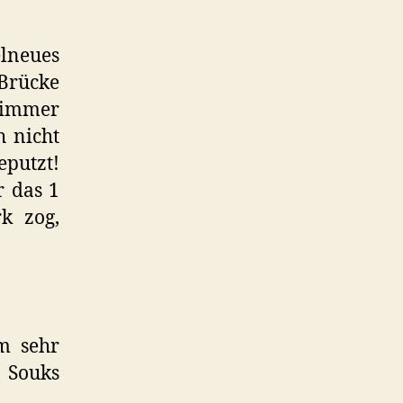
lneues
 Brücke
Zimmer
h nicht
putzt!
r das 1
k zog,
m sehr
 Souks