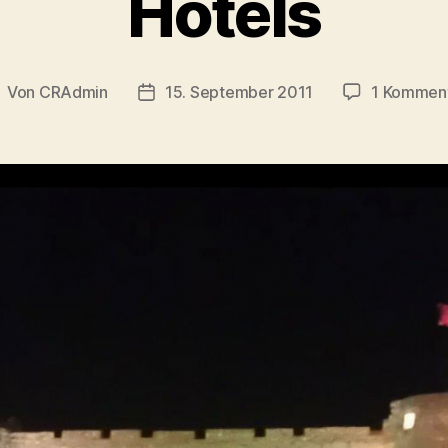
Hotels
Von
CRAdmin
15. September 2011
1 Kommen
eitragsautor
Veröffentlichungsdatum