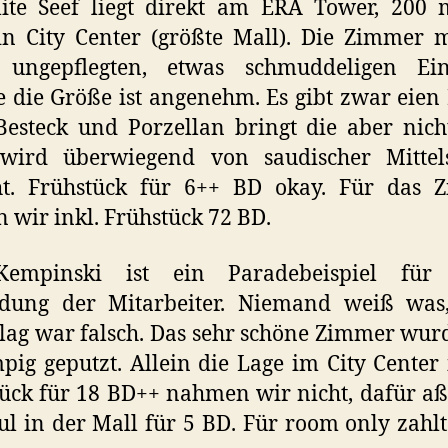
lite Seef liegt direkt am ERA Tower, 200
in City Center (größte Mall). Die Zimmer 
 ungepflegten, etwas schmuddeligen Ein
e die Größe ist angenehm. Es gibt zwar eien
esteck und Porzellan bringt die aber nich
wird überwiegend von saudischer Mittels
ht. Frühstück für 6++ BD okay. Für das 
n wir inkl. Frühstück 72 BD.
empinski ist ein Paradebeispiel für
ldung der Mitarbeiter. Niemand weiß was,
lag war falsch. Das sehr schöne Zimmer wur
pig geputzt. Allein die Lage im City Center i
ück für 18 BD++ nahmen wir nicht, dafür a
ul in der Mall für 5 BD. Für room only zahl