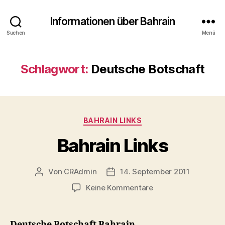
Informationen über Bahrain
Suchen
Menü
Schlagwort:
Deutsche Botschaft
Kategorien
BAHRAIN LINKS
Bahrain Links
Von
CRAdmin
14. September 2011
Beitragsautor
Veröffentlichungsdatum
zu
Keine Kommentare
Bahrain
Links
Deutsche Botschaft Bahrain