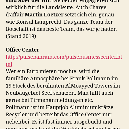
sind aber der Hit
. Die beiden engagieren sich
wirklich für die Landsleute. Auch Charge
d’affair
Martin Loetzer
setzt sich ein, genau
wie Konsul Lamprecht. Das ganze Team der
Botschaft ist das beste Team, das wir je hatten
(Stand 2019)
Office Center
http://pulsebahrain.com/pulsebusinesscenter.ht
ml
Wer ein Büro mieten möchte, wird die
familiäre Atmosphäre bei Frank Pollmann im
19 Stock des berühmten AlMoayyed Towers im
Neubaugebiet Seef schätzen. Man hilft auch
gerne bei Firmenanmeldungen etc.
Pollmann ist im Hauptjob Aluminiumkrätze
Recycler und betreibt das Office Center nur
nebenbei. Es ist fast immer ausgebucht und