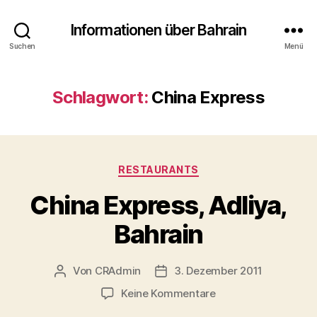
Informationen über Bahrain
Suchen
Menü
Schlagwort:
China Express
Kategorien
RESTAURANTS
China Express, Adliya,
Bahrain
Von
CRAdmin
3. Dezember 2011
Beitragsautor
Veröffentlichungsdatum
zu
Keine Kommentare
China