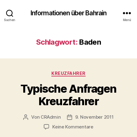
Informationen über Bahrain
Suchen
Menü
Schlagwort:
Baden
Kategorien
KREUZFAHRER
Typische Anfragen
Kreuzfahrer
Von
CRAdmin
9. November 2011
Beitragsautor
Veröffentlichungsdatum
zu
Keine Kommentare
Typische